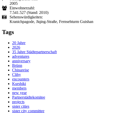
2005
Einwohnerzahl:
7.541.527 (Stand: 2010)
Sehenswürdigkeiten:
Kranichpagode, Jiqing-Straße, Fernsehturm Guishan
Tags
20 Jahre
2026
35 Jahre Städtepartnerschaft
adventures
anniversary
Brünn
Chinareise
Clihy
encounters
Kurshiki
members
new year
Partnerstädtekomitee
projects
sister cities
sister city committee