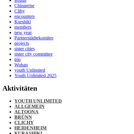
Brünn
Chinareise
Clihy
encounters
Kurshiki
members
new year
Partnerstädtekomitee
projects
sister cities
sister city committee
trip
Wuhan
youth Unlimited
Youth Unlimited 2025
Aktivitäten
YOUTH UNLIMITED
ALLGEMEIN
ALTOONA
BRÜNN
CLICHY
HEIDENHEIM
KURASHIKI