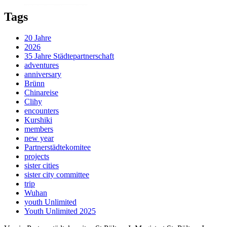
Tags
20 Jahre
2026
35 Jahre Städtepartnerschaft
adventures
anniversary
Brünn
Chinareise
Clihy
encounters
Kurshiki
members
new year
Partnerstädtekomitee
projects
sister cities
sister city committee
trip
Wuhan
youth Unlimited
Youth Unlimited 2025