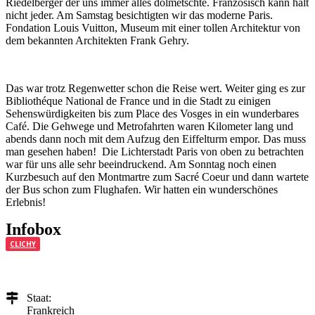
Riedelberger der uns immer alles dolmetschte. Französisch kann halt
nicht jeder. Am Samstag besichtigten wir das moderne Paris.
Fondation Louis Vuitton, Museum mit einer tollen Architektur von
dem bekannten Architekten Frank Gehry.
Das war trotz Regenwetter schon die Reise wert. Weiter ging es zur
Bibliothéque National de France und in die Stadt zu einigen
Sehenswürdigkeiten bis zum Place des Vosges in ein wunderbares
Café. Die Gehwege und Metrofahrten waren Kilometer lang und
abends dann noch mit dem Aufzug den Eiffelturm empor. Das muss
man gesehen haben! Die Lichterstadt Paris von oben zu betrachten
war für uns alle sehr beeindruckend. Am Sonntag noch einen
Kurzbesuch auf den Montmartre zum Sacré Coeur und dann wartete
der Bus schon zum Flughafen. Wir hatten ein wunderschönes
Erlebnis!
Infobox
CLICHY
Staat:
Frankreich