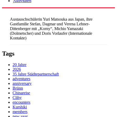
Aktivitäten
Austauschschülerin Yuri Matsouka aus Japan, ihre
Gastfamilie Stefan, Dagmar und Verena Lehner-
Dittenberger mit „Korny“, Michio Yamazaki
(Dolmetscher) und Doris Vorlaufer (Internationale
Kontakte)
Tags
20 Jahre
2026
35 Jahre Städtepartnerschaft
adventures
anniversary
Brünn
Chinareise
Clihy
encounters
Kurshiki
members
new year