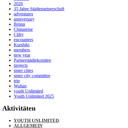
2026
35 Jahre Städtepartnerschaft
adventures
anniversary
Brünn
Chinareise
Clihy
encounters
Kurshiki
members
new year
Partnerstädtekomitee
projects
sister cities
sister city committee
trip
Wuhan
youth Unlimited
Youth Unlimited 2025
Aktivitäten
YOUTH UNLIMITED
ALLGEMEIN